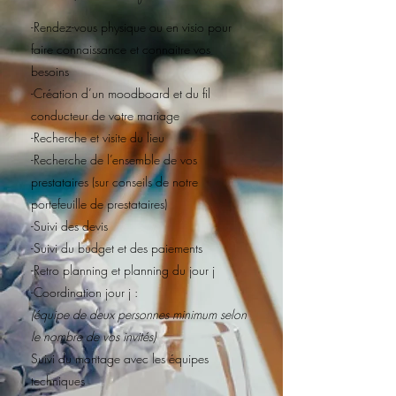
-Rendez-vous physique ou en visio pour
faire connaissance et connaitre vos
besoins
-Création d’un moodboard et du fil
conducteur de votre mariage
-Recherche et visite du lieu
-Recherche de l’ensemble de vos
prestataires (sur conseils de notre
portefeuille de prestataires)
-Suivi des devis
-Suivi du budget et des paiements
-Retro planning et planning du jour j
-Coordination jour j :
(équipe de deux personnes minimum selon
le nombre de vos invités)
Suivi du montage avec les équipes
techniques