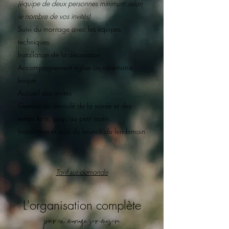
(équipe de deux personnes minimum selon
le nombre de vos invités)
Suivi du montage avec les équipes
techniques
Installation de la décoration
Accompagnement église ou cérémonie
laïque
Accueil des invités
Gestion du déroulé de la soirée et des
temps forts, jusqu’au petit matin.
Installation et suivi du brunch du lendemain
Tarif sur demande
L'organisation complète
pour un mariage sur-mesure